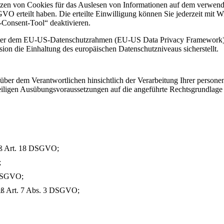
tzen von Cookies für das Auslesen von Informationen auf dem verwende
GVO erteilt haben. Die erteilte Einwilligung können Sie jederzeit mit 
e-Consent-Tool“ deaktivieren.
ieter dem EU-US-Datenschutzrahmen (EU-US Data Privacy Framework) a
n die Einhaltung des europäischen Datenschutzniveaus sicherstellt.
ber dem Verantwortlichen hinsichtlich der Verarbeitung Ihrer person
weiligen Ausübungsvoraussetzungen auf die angeführte Rechtsgrundlage
äß Art. 18 DSGVO;
;
 DSGVO;
mäß Art. 7 Abs. 3 DSGVO;