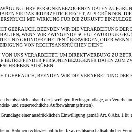
ABWÄGUNG IHRE PERSONENBEZOGENEN DATEN AUFGRU
ABEN SIE DAS JEDERZEITIGE RECHT, AUS GRÜNDEN, DIE
DERSPRUCH MIT WIRKUNG FÜR DIE ZUKUNFT EINZULEGE
HT GEBRAUCH, BEENDEN WIR DIE VERARBEITUNG DER B
EHALTEN, WENN WIR ZWINGENDE SCHUTZWÜRDIGE GRÜ
CHTE UND GRUNDFREIHEITEN ÜBERWIEGEN, ODER WENN 
IDIGUNG VON RECHTSANSPRÜCHEN DIENT.
ON UNS VERARBEITET, UM DIREKTWERBUNG ZU BETREI
SIE BETREFFENDER PERSONENBEZOGENER DATEN ZUM Z
BESCHRIEBEN AUSÜBEN.
HT GEBRAUCH, BEENDEN WIR DIE VERARBEITUNG DER 
 bemisst sich anhand der jeweiligen Rechtsgrundlage, am Verarbeitun
ndels- und steuerrechtliche Aufbewahrungsfristen).
Grundlage einer ausdrücklichen Einwilligung gemäß Art. 6 Abs. 1 lit
die im Rahmen rechtsgeschäftlicher bzw. rechtsgeschäftsähnlicher Verpf