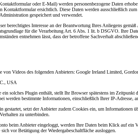
ontaktformular oder E-Mail) werden personenbezogene Daten erhoben
en Kontaktformular ersichtlich. Diese Daten werden ausschließlich zu
Administration gespeichert und verwendet.
nser berechtigtes Interesse an der Beantwortung Ihres Anliegens gemäß 
chtsgrundlage für die Verarbeitung Art. 6 Abs. 1 lit. b DSGVO. Ihre D
mständen entnehmen lässt, dass der betroffene Sachverhalt abschließend
be von Videos des folgenden Anbieters: Google Ireland Limited, Gord
LC., USA
die ein solches Plugin enthält, stellt Ihr Browser spätestens im Zeitpun
bei werden bestimmte Informationen, einschließlich Ihrer IP-Adresse, an
in gestartet, setzt der Anbieter zudem Cookies ein, um Informationen 
 Verhalten zu unterbinden.
onto beim Anbieter eingeloggt, werden Ihre Daten beim Klick auf ein 
sich vor Betätigung der Wiedergabeschaltfläche ausloggen.