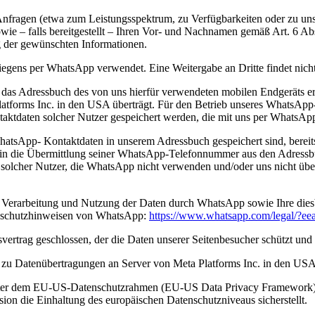
fragen (etwa zum Leistungsspektrum, zu Verfügbarkeiten oder zu unser
 – falls bereitgestellt – Ihren Vor- und Nachnamen gemäß Art. 6 Abs.
ng der gewünschten Informationen.
egens per WhatsApp verwendet. Eine Weitergabe an Dritte findet nicht 
f das Adressbuch des von uns hierfür verwendeten mobilen Endgeräts 
latforms Inc. in den USA überträgt. Für den Betrieb unseres WhatsAp
ktdaten solcher Nutzer gespeichert werden, die mit uns per WhatsApp 
 WhatsApp- Kontaktdaten in unserem Adressbuch gespeichert sind, berei
die Übermittlung seiner WhatsApp-Telefonnummer aus den Adressbüch
olcher Nutzer, die WhatsApp nicht verwenden und/oder uns nicht übe
Verarbeitung und Nutzung der Daten durch WhatsApp sowie Ihre dies
tenschutzhinweisen von WhatsApp:
https://www.whatsapp.com
/legal
/?ee
ertrag geschlossen, der die Daten unserer Seitenbesucher schützt und e
 zu Datenübertragungen an Server von Meta Platforms Inc. in den U
ieter dem EU-US-Datenschutzrahmen (EU-US Data Privacy Framework) a
n die Einhaltung des europäischen Datenschutzniveaus sicherstellt.