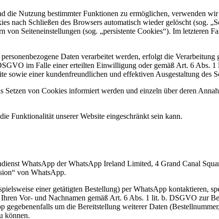
nd die Nutzung bestimmter Funktionen zu ermöglichen, verwenden wir C
es nach Schließen des Browsers automatisch wieder gelöscht (sog. „Se
 von Seiteneinstellungen (sog. „persistente Cookies“). Im letzteren Fa
 personenbezogene Daten verarbeitet werden, erfolgt die Verarbeitung
 DSGVO im Falle einer erteilten Einwilligung oder gemäß Art. 6 Abs. 
ite sowie einer kundenfreundlichen und effektiven Ausgestaltung des S
 das Setzen von Cookies informiert werden und einzeln über deren Ann
ie Funktionalität unserer Website eingeschränkt sein kann.
endienst WhatsApp der WhatsApp Ireland Limited, 4 Grand Canal Squar
ersion“ von WhatsApp.
eispielsweise einer getätigten Bestellung) per WhatsApp kontaktieren,
 – Ihren Vor- und Nachnamen gemäß Art. 6 Abs. 1 lit. b. DSGVO zur B
 gegebenenfalls um die Bereitstellung weiterer Daten (Bestellnummer
u können.