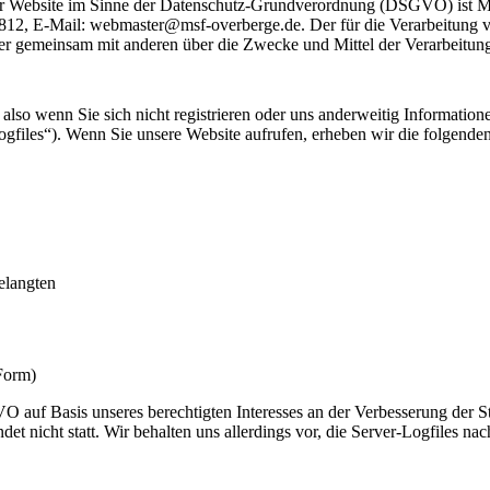
eser Website im Sinne der Datenschutz-Grundverordnung (DSGVO) ist 
12, E-Mail: webmaster@msf-overberge.de. Der für die Verarbeitung v
n oder gemeinsam mit anderen über die Zwecke und Mittel der Verarbeit
also wenn Sie sich nicht registrieren oder uns anderweitig Informatione
ogfiles“). Wenn Sie unsere Website aufrufen, erheben wir die folgenden 
elangten
 Form)
O auf Basis unseres berechtigten Interesses an der Verbesserung der St
t nicht statt. Wir behalten uns allerdings vor, die Server-Logfiles nac